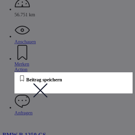
56.751 km
Anschauen
Merken
Action
Beitrag speichern
Anfragen
BMW R 1250 GS