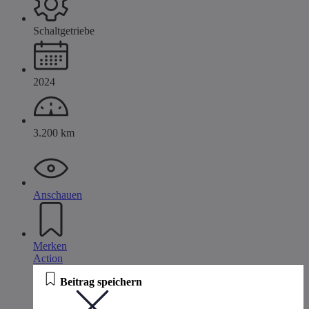
Schaltgetriebe
2024
3.200 km
Anschauen
Merken
Action
Beitrag speichern