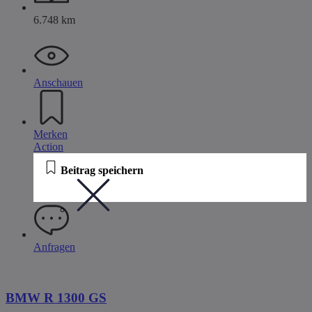
6.748 km
Anschauen
Merken
Action
Beitrag speichern
Anfragen
BMW R 1300 GS