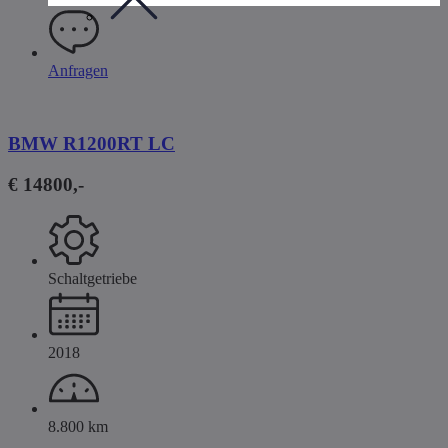
Anfragen
BMW R1200RT LC
€ 14800,-
Schaltgetriebe
2018
8.800 km