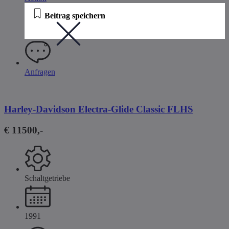
Beitrag speichern
Anfragen
Harley-Davidson Electra-Glide Classic FLHS
€ 11500,-
Schaltgetriebe
1991