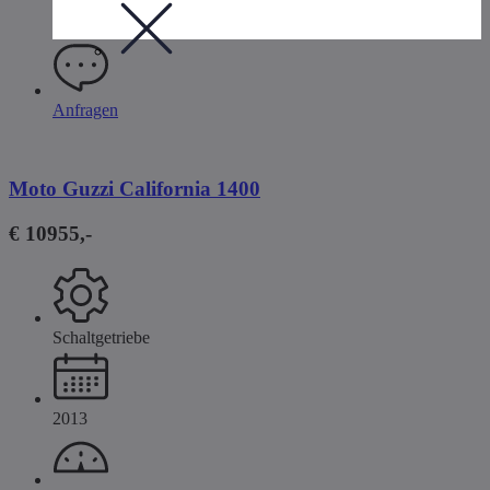
Anfragen
Moto Guzzi California 1400
€ 10955,-
Schaltgetriebe
2013