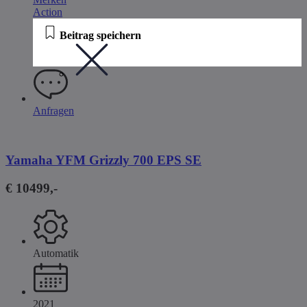
Action
Beitrag speichern
Anfragen
Yamaha YFM Grizzly 700 EPS SE
€ 10499,-
Automatik
2021