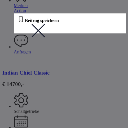
Merken
Action
Beitrag speichern
Anfragen
Indian Chief Classic
€ 14700,-
Schaltgetriebe