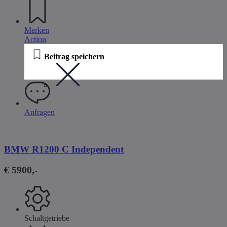
Merken
Action
Beitrag speichern
Anfragen
BMW R1200 C Independent
€ 5900,-
Schaltgetriebe