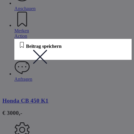
Anschauen
Merken
Action
Beitrag speichern
Anfragen
Honda CB 450 K1
€ 3000,-