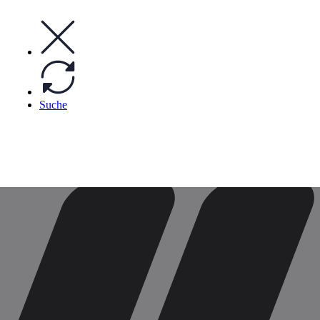
info@motowert.de
Follow us
Suche