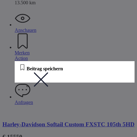
13.500 km
Anschauen
Merken
Action
Beitrag speichern
Anfragen
Harley-Davidson Softail Custom FXSTC 105th 5HD
€ 15550,-