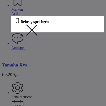
Merken
Action
Beitrag speichern
Anfragen
Yamaha Xvs
€ 3299,-
Schaltgetriebe