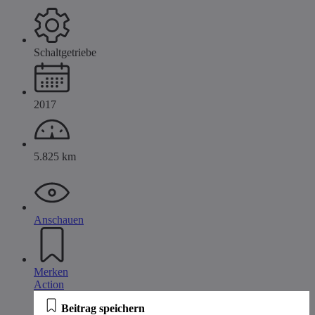
Schaltgetriebe
2017
5.825 km
Anschauen
Merken
Action
Beitrag speichern