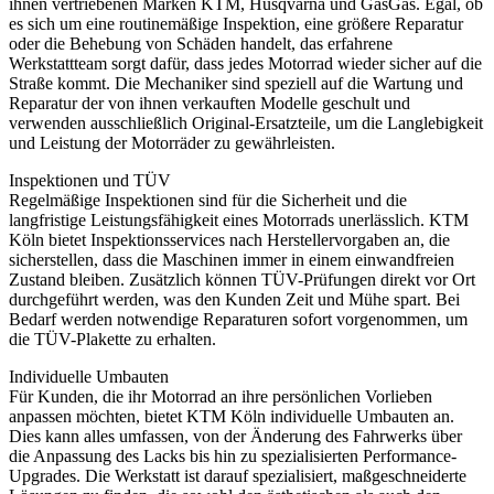
ihnen vertriebenen Marken KTM, Husqvarna und GasGas. Egal, ob
es sich um eine routinemäßige Inspektion, eine größere Reparatur
oder die Behebung von Schäden handelt, das erfahrene
Werkstattteam sorgt dafür, dass jedes Motorrad wieder sicher auf die
Straße kommt. Die Mechaniker sind speziell auf die Wartung und
Reparatur der von ihnen verkauften Modelle geschult und
verwenden ausschließlich Original-Ersatzteile, um die Langlebigkeit
und Leistung der Motorräder zu gewährleisten.
Inspektionen und TÜV
Regelmäßige Inspektionen sind für die Sicherheit und die
langfristige Leistungsfähigkeit eines Motorrads unerlässlich. KTM
Köln bietet Inspektionsservices nach Herstellervorgaben an, die
sicherstellen, dass die Maschinen immer in einem einwandfreien
Zustand bleiben. Zusätzlich können TÜV-Prüfungen direkt vor Ort
durchgeführt werden, was den Kunden Zeit und Mühe spart. Bei
Bedarf werden notwendige Reparaturen sofort vorgenommen, um
die TÜV-Plakette zu erhalten.
Individuelle Umbauten
Für Kunden, die ihr Motorrad an ihre persönlichen Vorlieben
anpassen möchten, bietet KTM Köln individuelle Umbauten an.
Dies kann alles umfassen, von der Änderung des Fahrwerks über
die Anpassung des Lacks bis hin zu spezialisierten Performance-
Upgrades. Die Werkstatt ist darauf spezialisiert, maßgeschneiderte