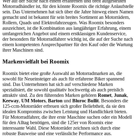
Wer auf der Suche nach einem erfahrenen und breit aufgestellten
Motorradhändler ist, für den könnte Roomix die richtige Anlaufstelle
sein. Das Unternehmen hat sich über die Jahre hinweg einen Namen
gemacht und ist bekannt für sein breites Sortiment an Motorrädern,
Rollern, Quads und Elektrofahrzeugen. Was Roomix besonders
auszeichnet, ist die Kombination aus langjähriger Erfahrung, einem
umfangreichen Angebot und einem erstklassigen Kundenservice,
der besonders für Motorradfahrer wichtig ist, die auf der Suche nach
einem kompetenten Ansprechpartner für den Kauf oder die Wartung
ihrer Maschinen sind.
Markenvielfalt bei Roomix
Roomix bietet eine große Auswahl an Motorradmarken an, die
sowohl für Neueinsteiger als auch für erfahrene Biker spannend
sind. Das Unternehmen hat sich auf verschiedene Marken
spezialisiert, die sowohl qualitativ hochwertig als auch preislich
attraktiv sind. Zu den führenden Marken gehören
Romet
,
Junak
,
Keeway
,
UM Motors
,
Barton
und
Bluroc Bullit
. Besonders die
125-ccm-Motorräder erfreuen sich großer Beliebtheit, da sie den
idealen Kompromiss zwischen Leistung und Handlichkeit bieten.
Für Motorradfahrer, die ihre erste Maschine suchen oder ein Modell
für den Alltag benötigen, sind die 125er von Roomix eine
interessante Wahl. Diese Motorräder zeichnen sich durch eine
robuste Bauweise und eine verlässliche Performance aus.