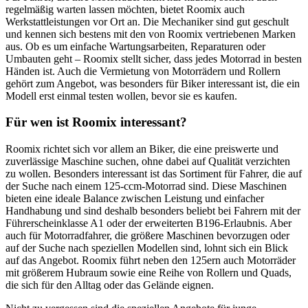
regelmäßig warten lassen möchten, bietet Roomix auch
Werkstattleistungen vor Ort an. Die Mechaniker sind gut geschult
und kennen sich bestens mit den von Roomix vertriebenen Marken
aus. Ob es um einfache Wartungsarbeiten, Reparaturen oder
Umbauten geht – Roomix stellt sicher, dass jedes Motorrad in besten
Händen ist. Auch die Vermietung von Motorrädern und Rollern
gehört zum Angebot, was besonders für Biker interessant ist, die ein
Modell erst einmal testen wollen, bevor sie es kaufen.
Für wen ist Roomix interessant?
Roomix richtet sich vor allem an Biker, die eine preiswerte und
zuverlässige Maschine suchen, ohne dabei auf Qualität verzichten
zu wollen. Besonders interessant ist das Sortiment für Fahrer, die auf
der Suche nach einem 125-ccm-Motorrad sind. Diese Maschinen
bieten eine ideale Balance zwischen Leistung und einfacher
Handhabung und sind deshalb besonders beliebt bei Fahrern mit der
Führerscheinklasse A1 oder der erweiterten B196-Erlaubnis. Aber
auch für Motorradfahrer, die größere Maschinen bevorzugen oder
auf der Suche nach speziellen Modellen sind, lohnt sich ein Blick
auf das Angebot. Roomix führt neben den 125ern auch Motorräder
mit größerem Hubraum sowie eine Reihe von Rollern und Quads,
die sich für den Alltag oder das Gelände eignen​.