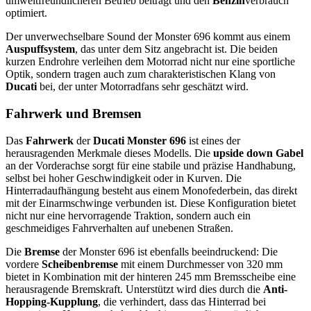
umweltfreundlicheren Betrieb beiträgt und den
Benzin
verbrauch
optimiert.
Der unverwechselbare Sound der Monster 696 kommt aus einem
Auspuffsystem
, das unter dem Sitz angebracht ist. Die beiden
kurzen Endrohre verleihen dem Motorrad nicht nur eine sportliche
Optik, sondern tragen auch zum charakteristischen Klang von
Ducati
bei, der unter Motorradfans sehr geschätzt wird.
Fahrwerk und Bremsen
Das
Fahrwerk
der
Ducati Monster 696
ist eines der
herausragenden Merkmale dieses Modells. Die
upside down Gabel
an der Vorderachse sorgt für eine stabile und präzise Handhabung,
selbst bei hoher Geschwindigkeit oder in Kurven. Die
Hinterradaufhängung besteht aus einem Monofederbein, das direkt
mit der Einarmschwinge verbunden ist. Diese Konfiguration bietet
nicht nur eine hervorragende Traktion, sondern auch ein
geschmeidiges Fahrverhalten auf unebenen Straßen.
Die
Bremse
der Monster 696 ist ebenfalls beeindruckend: Die
vordere
Scheibenbremse
mit einem Durchmesser von 320 mm
bietet in Kombination mit der hinteren 245 mm Bremsscheibe eine
herausragende Bremskraft. Unterstützt wird dies durch die
Anti-
Hopping-Kupplung
, die verhindert, dass das Hinterrad bei