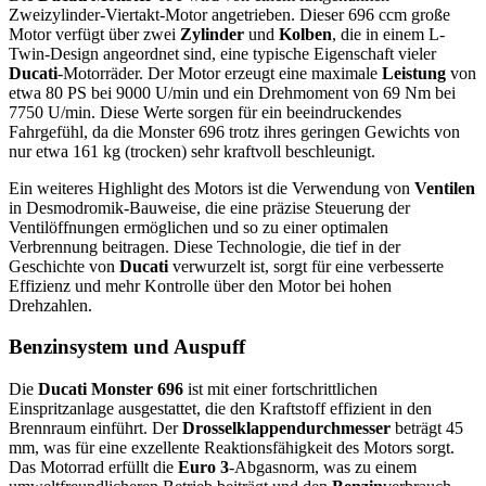
Zweizylinder-Viertakt-Motor angetrieben. Dieser 696 ccm große
Motor verfügt über zwei
Zylinder
und
Kolben
, die in einem L-
Twin-Design angeordnet sind, eine typische Eigenschaft vieler
Ducati
-Motorräder. Der Motor erzeugt eine maximale
Leistung
von
etwa 80 PS bei 9000 U/min und ein Drehmoment von 69 Nm bei
7750 U/min. Diese Werte sorgen für ein beeindruckendes
Fahrgefühl, da die Monster 696 trotz ihres geringen Gewichts von
nur etwa 161 kg (trocken) sehr kraftvoll beschleunigt.
Ein weiteres Highlight des Motors ist die Verwendung von
Ventilen
in Desmodromik-Bauweise, die eine präzise Steuerung der
Ventilöffnungen ermöglichen und so zu einer optimalen
Verbrennung beitragen. Diese Technologie, die tief in der
Geschichte von
Ducati
verwurzelt ist, sorgt für eine verbesserte
Effizienz und mehr Kontrolle über den Motor bei hohen
Drehzahlen.
Benzinsystem und Auspuff
Die
Ducati Monster 696
ist mit einer fortschrittlichen
Einspritzanlage ausgestattet, die den Kraftstoff effizient in den
Brennraum einführt. Der
Drosselklappendurchmesser
beträgt 45
mm, was für eine exzellente Reaktionsfähigkeit des Motors sorgt.
Das Motorrad erfüllt die
Euro 3
-Abgasnorm, was zu einem