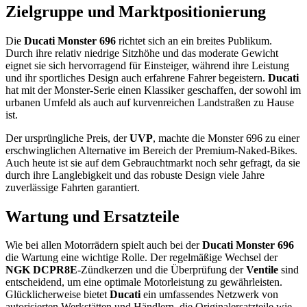
Zielgruppe und Marktpositionierung
Die
Ducati Monster 696
richtet sich an ein breites Publikum.
Durch ihre relativ niedrige Sitzhöhe und das moderate Gewicht
eignet sie sich hervorragend für Einsteiger, während ihre Leistung
und ihr sportliches Design auch erfahrene Fahrer begeistern.
Ducati
hat mit der Monster-Serie einen Klassiker geschaffen, der sowohl im
urbanen Umfeld als auch auf kurvenreichen Landstraßen zu Hause
ist.
Der ursprüngliche Preis, der
UVP
, machte die Monster 696 zu einer
erschwinglichen Alternative im Bereich der Premium-Naked-Bikes.
Auch heute ist sie auf dem Gebrauchtmarkt noch sehr gefragt, da sie
durch ihre Langlebigkeit und das robuste Design viele Jahre
zuverlässige Fahrten garantiert.
Wartung und Ersatzteile
Wie bei allen Motorrädern spielt auch bei der
Ducati Monster 696
die Wartung eine wichtige Rolle. Der regelmäßige Wechsel der
NGK DCPR8E
-Zündkerzen und die Überprüfung der
Ventile
sind
entscheidend, um eine optimale Motorleistung zu gewährleisten.
Glücklicherweise bietet
Ducati
ein umfassendes Netzwerk von
autorisierten Werkstätten und Händlern, die Originalersatzteile wie