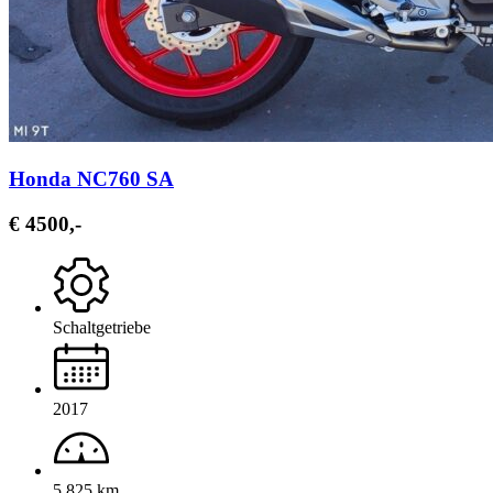
Honda NC760 SA
€ 4500,-
Schaltgetriebe
2017
5.825 km