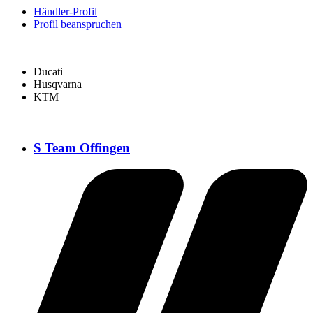
Händler-Profil
Profil beanspruchen
Ducati
Husqvarna
KTM
S Team Offingen