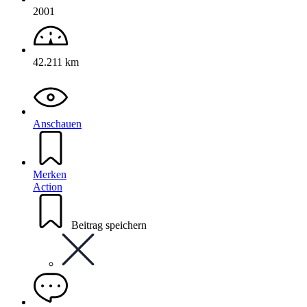
2001
42.211 km
Anschauen
Merken
Action
Beitrag speichern